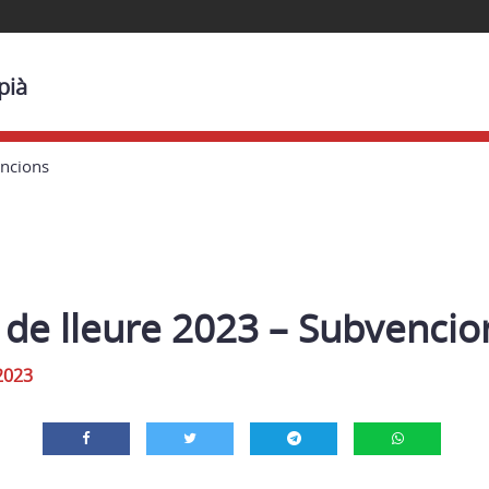
pià
encions
s de lleure 2023 – Subvencio
2023