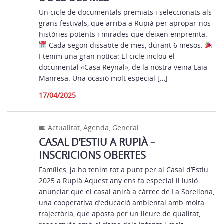
Un cicle de documentals premiats i seleccionats als
grans festivals, que arriba a Rupià per apropar-nos
històries potents i mirades que deixen empremta.
Cada segon dissabte de mes, durant 6 mesos.
I tenim una gran notíca: El cicle inclou el
documental «Casa Reynal», de la nostra veïna Laia
Manresa. Una ocasió molt especial […]
17/04/2025
Actualitat
,
Agenda
,
General
CASAL D’ESTIU A RUPIÀ –
INSCRICIONS OBERTES
Famílies, ja ho tenim tot a punt per al Casal d’Estiu
2025 a Rupià Aquest any ens fa especial il·lusió
anunciar que el casal anirà a càrrec de La Sorellona,
una cooperativa d’educació ambiental amb molta
trajectòria, que aposta per un lleure de qualitat,