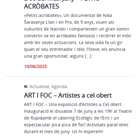
ACRÒBATES
«Petits acròbates», Un documental de Nika
Šaravanja L’Ian i en Pro, de 9 anys, viuen als
suburbis de Nairobi i comparteixen un gran somni:
convertir-se en acròbates famosos i recórrer el món
amb les seves actuacions. La seva vida fa un gir
quan el seu entrenador i ídol, l’Steve, els anuncia
una gran oportunitat: alguns […]
10/06/2025
Actualitat
,
Agenda
ART I FOC – Artistes a cel obert
ART I FOC – Una exposició d’Artistes a Cel obert.
Inauguració el dissabte 7 de juny a les 19h al Teatre
de Rupiàamb el càtering Ecològic de l’Eric i un
espectacular pica-pica de foc! Activitats paral·leles
durant el mes de juny: Us hi esperem!