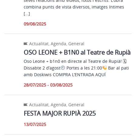
seves relacions amb vídeos, fotos i escrits. L’obra
combina punts de vista diversos, imatges íntimes
[…]
09/08/2025
Actualitat
,
Agenda
,
General
OSO LEONE + B1N0 al Teatre de Rupià
Oso Leone + b1n0 en directe al Teatre de Rupià! 🗓
Dissabte 2 d’agost
Portes a les 21:00
Bar al pati
amb Doskiwis COMPRA L’ENTRADA AQUÍ
28/07/2025 - 03/08/2025
Actualitat
,
Agenda
,
General
FESTA MAJOR RUPIÀ 2025
13/07/2025