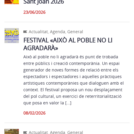
Sant Joan 2026
23/06/2026
Actualitat
,
Agenda
,
General
FESTIVAL «AIXÒ AL POBLE NO LI
AGRADARÀ»
Això al poble no li agradarà és punt de trobada
entre públics i creació contemporània. Un espai
generador de noves formes de relació entre els
espectadors i espectadores i aquelles pràctiques
artístiques contemporànies que dialoguen amb el
context. El festival proposa un nou desplaçament
del pol cultural, un exercici de reterritorialització
que posa en valor la […]
08/02/2026
Actualitat
,
Agenda
,
General