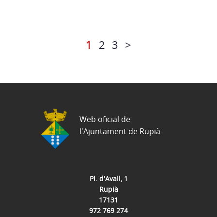
1
2
3
>
Web oficial de
l'Ajuntament de Rupià
Pl. d'Avall, 1
Rupià
17131
972 769 274