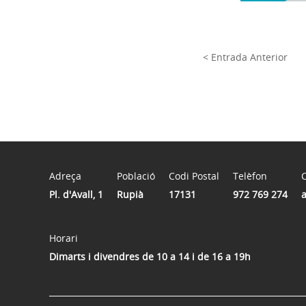
< Entrada Anterior
Adreça
Població
Codi Postal
Telèfon
C
Pl. d'Avall, 1
Rupià
17131
972 769 274
Horari
Dimarts i divendres de 10 a 14 i de 16 a 19h